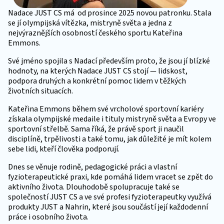
Nadace JUST CS má od prosince 2025 novou patronku. Stala
se jí olympijská vítězka, mistryně světa a jedna z
nejvýraznějších osobností českého sportu Kateřina
Emmons.
Své jméno spojila s Nadací především proto, že jsou jí blízké
hodnoty, na kterých Nadace JUST CS stojí — lidskost,
podpora druhých a konkrétní pomoc lidem v těžkých
životních situacích.
Kateřina Emmons během své vrcholové sportovní kariéry
získala olympijské medaile i tituly mistryně světa a Evropy ve
sportovní střelbě. Sama říká, že právě sport ji naučil
disciplíně, trpělivosti a také tomu, jak důležité je mít kolem
sebe lidi, kteří člověka podporují.
Dnes se věnuje rodině, pedagogické práci a vlastní
fyzioterapeutické praxi, kde pomáhá lidem vracet se zpět do
aktivního života. Dlouhodobě spolupracuje také se
společností JUST CS a ve své profesi fyzioterapeutky využívá
produkty JUST a Nahrin, které jsou součástí její každodenní
práce i osobního života.