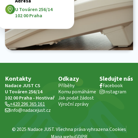
Adresa
U Továren 256/14
102 00 Praha
Kontakty
Odkazy
Sledujte nás
Nadace JUST CS
Příběhy
Facebook
U Továren 256/14
Komu pomáháme
Instagram
102 00 Praha - Hostivař
Jak podat žádost
+420 296 365 161
Výroční zprávy
info@nadacejust.cz
© 2025 Nadace JUST. Všechna práva vyhrazena.
Cookies
Mapa webu
GDPR