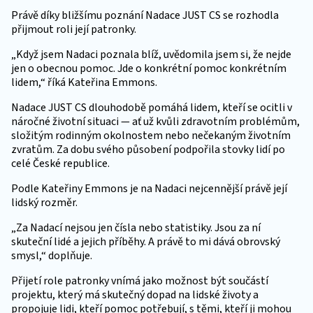
Právě díky bližšímu poznání Nadace JUST CS se rozhodla
přijmout roli její patronky.
„Když jsem Nadaci poznala blíž, uvědomila jsem si, že nejde
jen o obecnou pomoc. Jde o konkrétní pomoc konkrétním
lidem,“ říká Kateřina Emmons.
Nadace JUST CS dlouhodobě pomáhá lidem, kteří se ocitli v
náročné životní situaci — ať už kvůli zdravotním problémům,
složitým rodinným okolnostem nebo nečekaným životním
zvratům. Za dobu svého působení podpořila stovky lidí po
celé České republice.
Podle Kateřiny Emmons je na Nadaci nejcennější právě její
lidský rozměr.
„Za Nadací nejsou jen čísla nebo statistiky. Jsou za ní
skuteční lidé a jejich příběhy. A právě to mi dává obrovský
smysl,“ doplňuje.
Přijetí role patronky vnímá jako možnost být součástí
projektu, který má skutečný dopad na lidské životy a
propojuje lidi, kteří pomoc potřebují, s těmi, kteří ji mohou