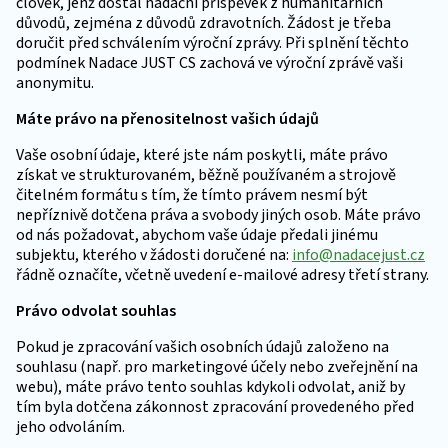
člověk, jenž dostal nadační příspěvek z humanitárních
důvodů, zejména z důvodů zdravotních. Žádost je třeba
doručit před schválením výroční zprávy. Při splnění těchto
podmínek Nadace JUST CS zachová ve výroční zprávě vaši
anonymitu.
Máte právo na přenositelnost vašich údajů
Vaše osobní údaje, které jste nám poskytli, máte právo
získat ve strukturovaném, běžně používaném a strojově
čitelném formátu s tím, že tímto právem nesmí být
nepříznivě dotčena práva a svobody jiných osob. Máte právo
od nás požadovat, abychom vaše údaje předali jinému
subjektu, kterého v žádosti doručené na:
info@nadacejust.cz
řádně označíte, včetně uvedení e-mailové adresy třetí strany.
Právo odvolat souhlas
Pokud je zpracování vašich osobních údajů založeno na
souhlasu (např. pro marketingové účely nebo zveřejnění na
webu), máte právo tento souhlas kdykoli odvolat, aniž by
tím byla dotčena zákonnost zpracování provedeného před
jeho odvoláním.