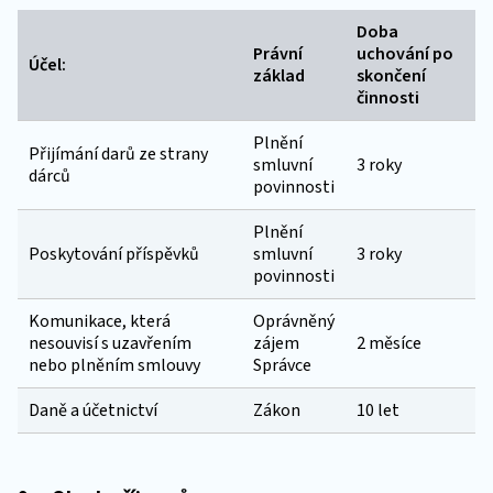
Doba
Právní
uchování po
Účel:
základ
skončení
činnosti
Plnění
Přijímání darů ze strany
smluvní
3 roky
dárců
povinnosti
Plnění
Poskytování příspěvků
smluvní
3 roky
povinnosti
Komunikace, která
Oprávněný
nesouvisí s uzavřením
zájem
2 měsíce
nebo plněním smlouvy
Správce
Daně a účetnictví
Zákon
10 let