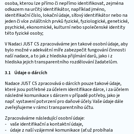
osoba, kterou lze přímo či nepřímo identifikovat, zejména
odkazem na určitý identifikátor, například jméno,
identifikační číslo, lokační údaje, síťový identifikátor nebo na
jeden či více zvláštních prvků fyzické, fyziologické, genetické,
psychické, ekonomické, kulturní nebo společenské identity
této fyzické osoby;
V Nadaci JUST CS zpracováváme jen takové osobní údaje, aby
bylo možné v adekvátní míře zabezpečit fungování činnosti
naší nadace, a to jak z hlediska přijímání darů, jako i z
hlediska jejich transparentního rozdělování žadatelům.
3.1 Údaje o dárcích
Nadace JUST CS zpracovává o dárcích pouze takové údaje,
které jsou potřebné za účelem identifikace dárce, i za účelem
následné komunikace s dárcem v případě potřeby, jako je
např. vystavení potvrzení pro daňové účely. Vaše údaje dále
zveřejňujeme v rámci transparentního účtu.
Zpracováváme následující osobní údaje:
- vaše identifikační a kontaktní údaje,
- údaje z naší vzájemné komunikace (ať už probíhala