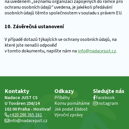
na uvedeném „seznamu organizací zapojených do rámce pro
ochranu osobních údajů" uvedena, je jakékoli předávání
osobních údajů těmto společnostem v souladu s právem EU.
10. Závěrečná ustanovení
V případě dotazů týkajících se ochrany osobních údajů, na
které jste nenašli odpověď
v tomto dokumentu, napište nám na
info@nadacejust.cz
.
Kontakty
Odkazy
Sledujte nás
Nadace JUST CS
Příběhy
Facebook
U Továren 256/14
Komu pomáháme
Instagram
102 00 Praha - Hostivař
Jak podat žádost
+420 296 365 161
Výroční zprávy
info@nadacejust.cz