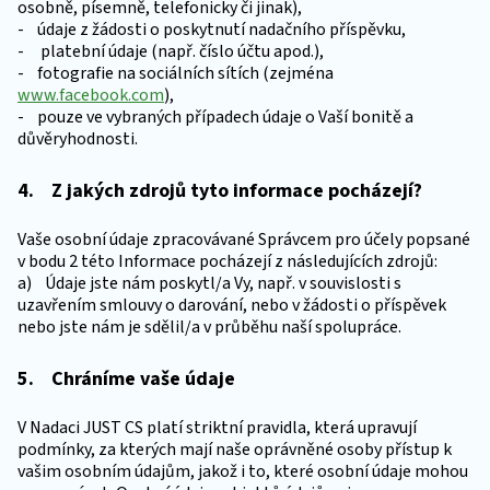
osobně, písemně, telefonicky či jinak),
- údaje z žádosti o poskytnutí nadačního příspěvku,
- platební údaje (např. číslo účtu apod.),
- fotografie na sociálních sítích (zejména
www.facebook.com
),
- pouze ve vybraných případech údaje o Vaší bonitě a
důvěryhodnosti.
4. Z jakých zdrojů tyto informace pocházejí?
Vaše osobní údaje zpracovávané Správcem pro účely popsané
v bodu 2 této Informace pocházejí z následujících zdrojů:
a) Údaje jste nám poskytl/a Vy, např. v souvislosti s
uzavřením smlouvy o darování, nebo v žádosti o příspěvek
nebo jste nám je sdělil/a v průběhu naší spolupráce.
5. Chráníme vaše údaje
V Nadaci JUST CS platí striktní pravidla, která upravují
podmínky, za kterých mají naše oprávněné osoby přístup k
vašim osobním údajům, jakož i to, které osobní údaje mohou