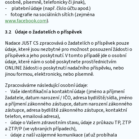
osobně, písemně, telefonicky či jinak),
- platební údaje (např. číslo účtu apod.)
- fotografie na sociálních sítích (zejména
www.facebook.com
).
3.2 Údaje o žadatelích o příspěvek
Nadace JUST CS zpracovává o žadatelích o příspěvek pouze
údaje, které jsou nezbytné pro možnost posouzení žádosti o
příspěvek a jeho poskytnutí. V tomto případě jde o osobní
údaje, které nám o sobě poskytnete prostřednictvím
ONLINE žádosti o poskytnutí nadačního příspěvku, nebo
jinou formou, elektronicky, nebo písemně.
Zpracováváme následující osobní údaje:
- Vaše identifikační a kontaktní údaje (jméno a příjmení
žadatele, datum narození / IČO, adresa bydliště/sídla, jméno
a příjmení zákonného zástupce, datum narození zákonného
zástupce, adresa bydliště zákonného zástupce, kontaktní
telefon, emailová adresa),
- údaje o Vašem zdravotním stavu, údaje z průkazu TP, ZTP
a ZTP/P (ve vybraných případech),
- údaje z naší vzájemné komunikace (ať už probíhala