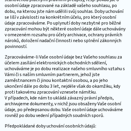
osobní údaje zpracované na základě vašeho souhlasu, po
dobu, na kterou jste nám udělili svůj souhlas. Doby uchování
se liší v závislosti na konkrétním účelu, pro který osobní
údaje zpracováváme. Po uplynutí doby nezbytné pro běžné
zpracování mohou být některé osobní údaje dále uchovávány
v omezeném rozsahu pro účely archivace, ochrany právních
nároků, doložení nadační činnosti nebo splnění zákonných
povinností.
Zpracováváme-li Vaše osobní údaje bez Vašeho souhlasu za
účelem zasílání elektronických obchodních sdělení,
uchováváme je po dobu realizace našeho smluvního vztahu s
Vámi či s naším smluvním partnerem, jehož jste
zaměstnancem či jinou kontaktní osobou, a po jeho
ukončení dále po dobu 3 let, nejdéle však do okamžiku, kdy
proti takovému zpracování vznesete námitku.
V případech, kde nám to ukládá závazný právní předpis,
archivujeme dokumenty, v nichž jsou obsaženy Vaše osobní
údaje, po předepsanou dobu. Vaše osobní údaje uchováváme
rovněž po dobu vedení případných soudních sporů.
Předpokládané doby uchování osobních údajů: