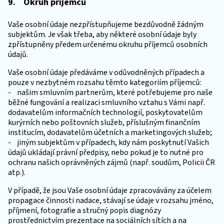
9. Okruh příjemců
Vaše osobní údaje nezpřístupňujeme bezdůvodně žádným
subjektům. Je však třeba, aby některé osobní údaje byly
zpřístupněny předem určenému okruhu příjemců osobních
údajů.
Vaše osobní údaje předáváme v odůvodněných případech a
pouze v nezbytném rozsahu těmto kategoriím příjemců:
- našim smluvním partnerům, které potřebujeme pro naše
běžné fungování a realizaci smluvního vztahu s Vámi např.
dodavatelům informačních technologií, poskytovatelům
kurýrních nebo poštovních služeb, příslušným finančním
institucím, dodavatelům účetních a marketingových služeb;
- jiným subjektům v případech, kdy nám poskytnutí Vašich
údajů ukládají právní předpisy, nebo pokud je to nutné pro
ochranu našich oprávněných zájmů (např. soudům, Policii ČR
atp.).
V případě, že jsou Vaše osobní údaje zpracovávány za účelem
propagace činnosti nadace, stávají se údaje v rozsahu jméno,
příjmení, fotografie a stručný popis diagnózy
prostřednictvím prezentace na sociálních sítích a na