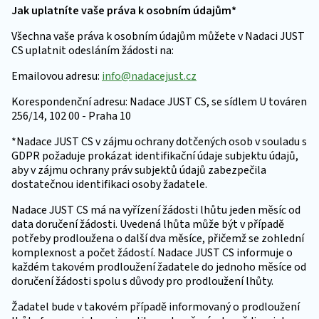
Jak uplatníte vaše práva k osobním údajům*
Všechna vaše práva k osobním údajům můžete v Nadaci JUST
CS uplatnit odesláním žádosti na:
Emailovou adresu:
info@nadacejust.cz
Korespondenční adresu: Nadace JUST CS, se sídlem U továren
256/14, 102 00 - Praha 10
*Nadace JUST CS v zájmu ochrany dotčených osob v souladu s
GDPR požaduje prokázat identifikační údaje subjektu údajů,
aby v zájmu ochrany práv subjektů údajů zabezpečila
dostatečnou identifikaci osoby žadatele.
Nadace JUST CS má na vyřízení žádosti lhůtu jeden měsíc od
data doručení žádosti. Uvedená lhůta může být v případě
potřeby prodloužena o další dva měsíce, přičemž se zohlední
komplexnost a počet žádostí. Nadace JUST CS informuje o
každém takovém prodloužení žadatele do jednoho měsíce od
doručení žádosti spolu s důvody pro prodloužení lhůty.
Žadatel bude v takovém případě informovaný o prodloužení