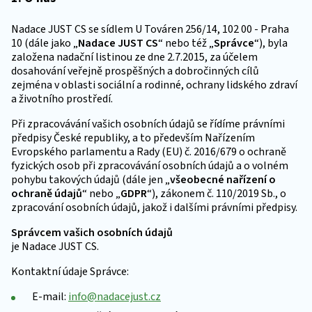
Nadace JUST CS se sídlem U Továren 256/14, 102 00 - Praha
10 (dále jako „
Nadace JUST CS
“ nebo též „
Správce
“), byla
založena nadační listinou ze dne 2.7.2015, za účelem
dosahování veřejně prospěšných a dobročinných cílů
zejména v oblasti sociální a rodinné, ochrany lidského zdraví
a životního prostředí.
Při zpracovávání vašich osobních údajů se řídíme právními
předpisy České republiky, a to především Nařízením
Evropského parlamentu a Rady (EU) č. 2016/679 o ochraně
fyzických osob při zpracovávání osobních údajů a o volném
pohybu takových údajů (dále jen „
všeobecné nařízení o
ochraně údajů
“ nebo „
GDPR
“), zákonem č. 110/2019 Sb., o
zpracování osobních údajů, jakož i dalšími právními předpisy.
Správcem vašich osobních údajů
je Nadace JUST CS.
Kontaktní údaje Správce:
E-mail:
info@nadacejust.cz