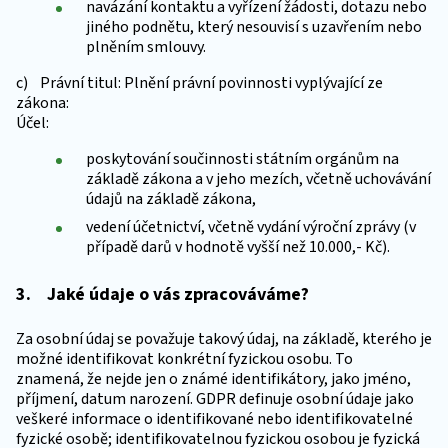
navázání kontaktu a vyřízení žádosti, dotazu nebo
jiného podnětu, který nesouvisí s uzavřením nebo
plněním smlouvy.
c) Právní titul: Plnění právní povinnosti vyplývající ze
zákona:
Účel:
poskytování součinnosti státním orgánům na
základě zákona a v jeho mezích, včetně uchovávání
údajů na základě zákona,
vedení účetnictví, včetně vydání výroční zprávy (v
případě darů v hodnotě vyšší než 10.000,- Kč).
3. Jaké údaje o vás zpracováváme?
Za osobní údaj se považuje takový údaj, na základě, kterého je
možné identifikovat konkrétní fyzickou osobu. To
znamená, že nejde jen o známé identifikátory, jako jméno,
příjmení, datum narození. GDPR definuje osobní údaje jako
veškeré informace o identifikované nebo identifikovatelné
fyzické osobě; identifikovatelnou fyzickou osobou je fyzická