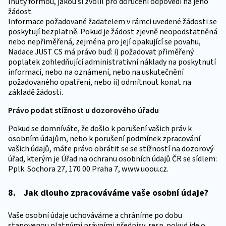
lhůty formou, jakou si zvolil pro doručení odpovědi na jeho
žádost.
Informace požadované žadatelem v rámci uvedené žádosti se
poskytují bezplatně. Pokud je žádost zjevně neopodstatněná
nebo nepřiměřená, zejména pro její opakující se povahu,
Nadace JUST CS má právo buď: i) požadovat přiměřený
poplatek zohledňující administrativní náklady na poskytnutí
informací, nebo na oznámení, nebo na uskutečnění
požadovaného opatření, nebo ii) odmítnout konat na
základě žádosti.
Právo podat stížnost u dozorového úřadu
Pokud se domníváte, že došlo k porušení vašich práv k
osobním údajům, nebo k porušení podmínek zpracování
vašich údajů, máte právo obrátit se se stížností na dozorový
úřad, kterým je Úřad na ochranu osobních údajů ČR se sídlem:
Pplk. Sochora 27, 170 00 Praha 7, www.uoou.cz.
8. Jak dlouho zpracováváme vaše osobní údaje?
Vaše osobní údaje uchováváme a chráníme po dobu
stanovenou platnými právními předpisy, resp. pokud jde o