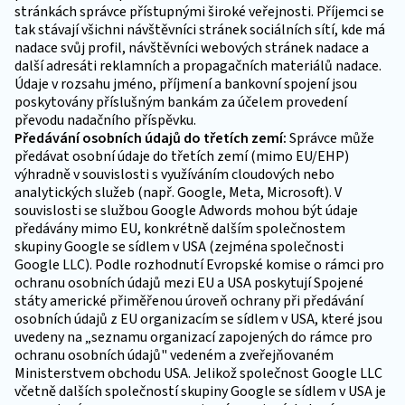
stránkách správce přístupnými široké veřejnosti. Příjemci se
tak stávají všichni návštěvníci stránek sociálních sítí, kde má
nadace svůj profil, návštěvníci webových stránek nadace a
další adresáti reklamních a propagačních materiálů nadace.
Údaje v rozsahu jméno, příjmení a bankovní spojení jsou
poskytovány příslušným bankám za účelem provedení
převodu nadačního příspěvku.
Předávání osobních údajů do třetích zemí:
Správce může
předávat osobní údaje do třetích zemí (mimo EU/EHP)
výhradně v souvislosti s využíváním cloudových nebo
analytických služeb (např. Google, Meta, Microsoft). V
souvislosti se službou Google Adwords mohou být údaje
předávány mimo EU, konkrétně dalším společnostem
skupiny Google se sídlem v USA (zejména společnosti
Google LLC). Podle rozhodnutí Evropské komise o rámci pro
ochranu osobních údajů mezi EU a USA poskytují Spojené
státy americké přiměřenou úroveň ochrany při předávání
osobních údajů z EU organizacím se sídlem v USA, které jsou
uvedeny na „seznamu organizací zapojených do rámce pro
ochranu osobních údajů" vedeném a zveřejňovaném
Ministerstvem obchodu USA. Jelikož společnost Google LLC
včetně dalších společností skupiny Google se sídlem v USA je