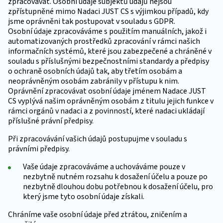
zpracovávat. Osobní údaje subjektů údajů nejsou
zpřístupněné mimo Nadaci JUST CS s výjimkou případů, kdy
jsme oprávněni tak postupovat v souladu s GDPR.
Osobní údaje zpracováváme s použitím manuálních, jakož i
automatizovaných prostředků zpracování v rámci našich
informačních systémů, které jsou zabezpečené a chráněné v
souladu s příslušnými bezpečnostními standardy a předpisy
o ochraně osobních údajů tak, aby třetím osobám a
neoprávněným osobám zabránily v přístupu k nim.
Oprávnění zpracovávat osobní údaje jménem Nadace JUST
CS vyplývá našim oprávněným osobám z titulu jejich funkce v
rámci orgánů v nadaci a z povinností, které nadaci ukládají
příslušné právní předpisy.
Při zpracovávání vašich údajů postupujme v souladu s
právními předpisy.
Vaše údaje zpracováváme a uchováváme pouze v
nezbytně nutném rozsahu k dosažení účelu a pouze po
nezbytně dlouhou dobu potřebnou k dosažení účelu, pro
který jsme tyto osobní údaje získali.
Chráníme vaše osobní údaje před ztrátou, zničením a