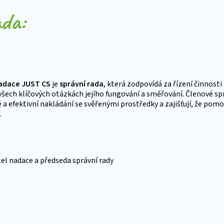
ada:
adace JUST CS
je
správní rada
, která zodpovídá za řízení činnosti
šech klíčových otázkách jejího fungování a směřování. Členové sprá
a efektivní nakládání se svěřenými prostředky a zajišťují, že pom
.
tel nadace a předseda správní rady