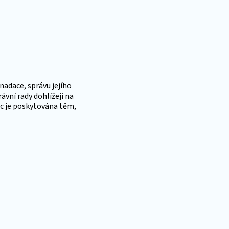
 nadace, správu jejího
vní rady dohlížejí na
oc je poskytována těm,