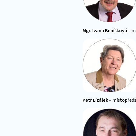
Mgr. Ivana Beníšková
– m
Petr Lízálek
– místopředs