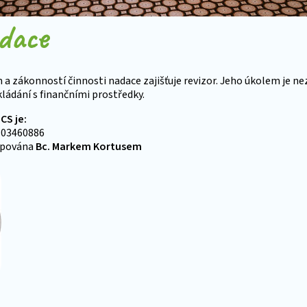
adace
 zákonností činnosti nadace zajišťuje revizor. Jeho úkolem je ne
kládání s finančními prostředky.
CS je:
O: 03460886
tupována
Bc. Markem Kortusem