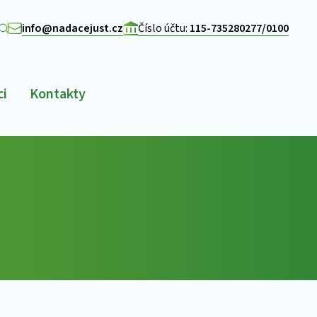
info@nadacejust.cz
Číslo účtu:
115-735280277/0100
ci
Kontakty