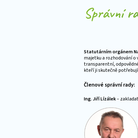
Správní r
Statutárním orgánem N
majetku a rozhodování o v
transparentní, odpovědné 
kteří ji skutečně potřebují
Členové správní rady:
Ing. Jiří Lízálek
– zaklada