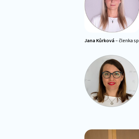
Jana Kůrková
– členka sp