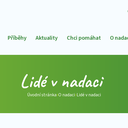
Příběhy
Aktuality
Chci pomáhat
O nada
Lidé v nadaci
Úvodní stránka
O nadaci
Lidé v nadaci