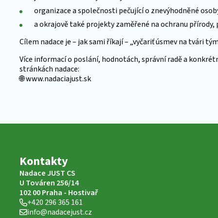
organizace a společnosti pečující o znevýhodněné osob
a okrajově také projekty zaměřené na ochranu přírody, 
Cílem nadace je – jak sami říkají – „vyčariť úsmev na tvári t
Více informací o poslání, hodnotách, správní radě a konkrét
stránkách nadace:
🌐 www.nadaciajust.sk
Kontakty
Nadace JUST CS
U Továren 256/14
102 00 Praha - Hostivař
+420 296 365 161
info@nadacejust.cz