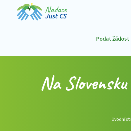
Podat žádost
Na Slovensku 
Úvodní st