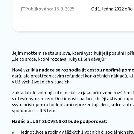
Publikováno:
18. 9. 2025
Od 1. ledna 2022 ofi
Jejím mottem se stala slova, která vystihují její poslání i př
„Je to srdce, ktoré rozdáva; ruky už len dávajú.“
Nově vzniklá
nadace se rozhodla jít cestou nepřímé pomo
darů, ale prostřednictvím refundací konkrétních nákladů, kt
v tíživých životních situacích.
Zakladatelé vnímají tuto iniciativu jako přirozené rozšířen
s otevřeným srdcem. Do činnosti nadace chtějí aktivně zapoj
svým přístupem a hodnotami reprezentují ideu „srdce v ote
spolupráce s JUSTem.
Nadácia JUST SLOVENSKO bude podporovat:
jednotlivce a rodiny v těžkých životních či sociálních sit