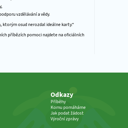
y,
podporu vzdělávání a vědy.
ým, ktorým osud nerozdal ideálne karty.“
ních příbězích pomoci najdete na oficiálních
Odkazy
Příběhy
Komu pomáháme
Jak podat žádost
Výroční zprávy