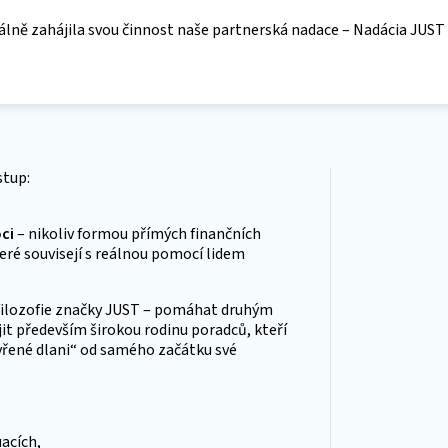
ciálně zahájila svou činnost naše partnerská nadace – Nadácia JU
ístup:
ci
– nikoliv formou přímých finančních
eré souvisejí s reálnou pomocí lidem
í filozofie značky JUST – pomáhat druhým
it především širokou rodinu poradců, kteří
vřené dlani“ od samého začátku své
uacích,