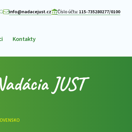
info@nadacejust.cz
Číslo účtu:
115-735280277/0100
ci
Kontakty
 Nadácia JUST
SLOVENSKO