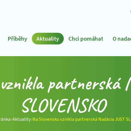
Příběhy
Aktuality
Chci pomáhat
O nada
vznikla partnerská
SLOVENSKO
ránka
Aktuality
Na Slovensku vznikla partnerská Nadácia JUST 