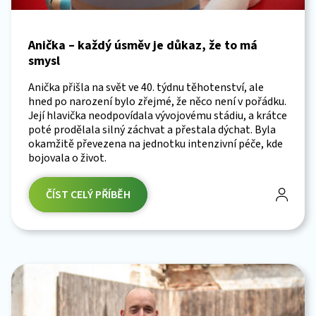
Anička – každý úsměv je důkaz, že to má
smysl
Anička přišla na svět ve 40. týdnu těhotenství, ale
hned po narození bylo zřejmé, že něco není v pořádku.
Její hlavička neodpovídala vývojovému stádiu, a krátce
poté prodělala silný záchvat a přestala dýchat. Byla
okamžitě převezena na jednotku intenzivní péče, kde
bojovala o život.
ČÍST CELÝ PŘÍBĚH