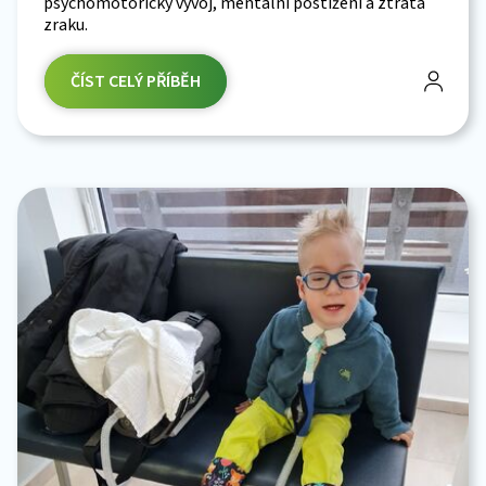
psychomotorický vývoj, mentální postižení a ztráta
zraku.
ČÍST CELÝ PŘÍBĚH