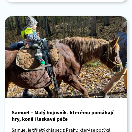
Samuel – Malý bojovník, kterému pomáhají
hry, koně i laskavá péče
Samuel je tříletý chlapec z Prahy, který se potýká