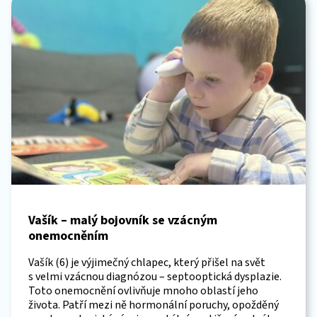
Vašík – malý bojovník se vzácným
onemocněním
Vašík (6) je výjimečný chlapec, který přišel na svět
s velmi vzácnou diagnózou – septooptická dysplazie.
Toto onemocnění ovlivňuje mnoho oblastí jeho
života. Patří mezi ně hormonální poruchy, opožděný