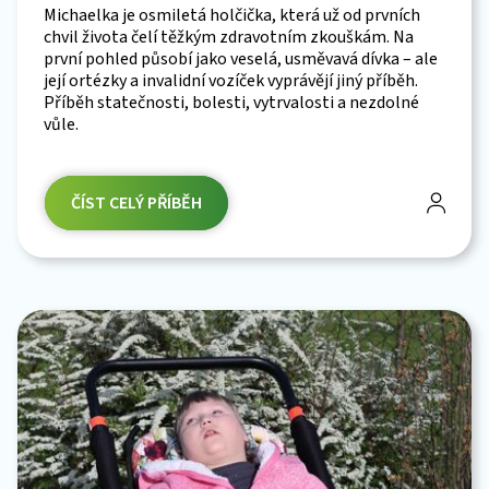
Michaelka je osmiletá holčička, která už od prvních
chvil života čelí těžkým zdravotním zkouškám. Na
první pohled působí jako veselá, usměvavá dívka – ale
její ortézky a invalidní vozíček vyprávějí jiný příběh.
Příběh statečnosti, bolesti, vytrvalosti a nezdolné
vůle.
ČÍST CELÝ PŘÍBĚH