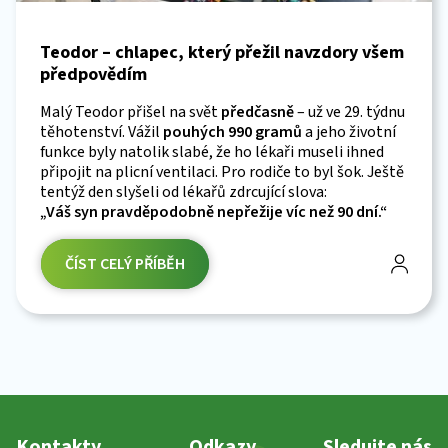
Teodor – chlapec, který přežil navzdory všem
předpovědím
Malý Teodor přišel na svět
předčasně
– už ve 29. týdnu
těhotenství. Vážil
pouhých 990 gramů
a jeho životní
funkce byly natolik slabé, že ho lékaři museli ihned
připojit na plicní ventilaci. Pro rodiče to byl šok. Ještě
tentýž den slyšeli od lékařů zdrcující slova:
„Váš syn pravděpodobně nepřežije víc než 90 dní.“
ČÍST CELÝ PŘÍBĚH
Kontakty
Odkazy
Sledujte nás