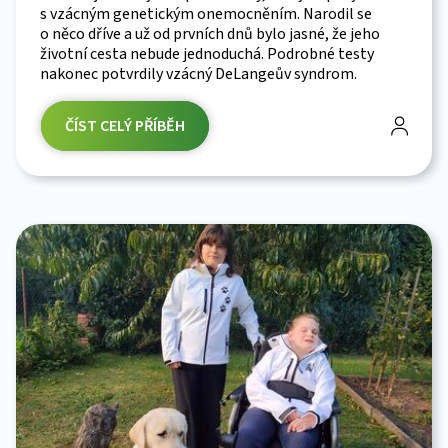
s vzácným genetickým onemocněním. Narodil se
o něco dříve a už od prvních dnů bylo jasné, že jeho
životní cesta nebude jednoduchá. Podrobné testy
nakonec potvrdily vzácný DeLangeův syndrom.
ČÍST CELÝ PŘÍBĚH